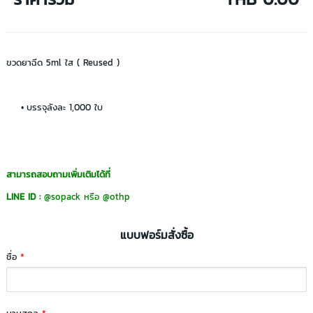
ขวดยาฉีด 5ml ใส ( Reused )
บรรจุลังละ 1,000 ใบ
สามารถสอบถามเพิ่มเติมได้ที่
LINE ID :
@sopack
หรือ
@othp
แบบฟอร์มสั่งซื้อ
ชื่อ
*