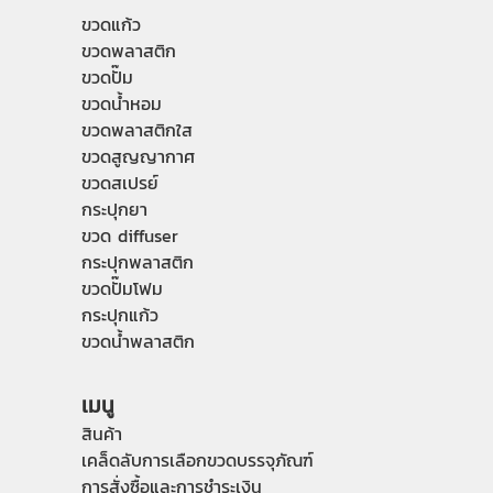
ขวดแก้ว
ขวดพลาสติก
ขวดปั๊ม
ขวดน้ำหอม
ขวดพลาสติกใส
ขวดสูญญากาศ
ขวดสเปรย์
กระปุกยา
ขวด diffuser
กระปุกพลาสติก
ขวดปั๊มโฟม
กระปุกแก้ว
ขวดน้ำพลาสติก
เมนู
สินค้า
เคล็ดลับการเลือกขวดบรรจุภัณฑ์
การสั่งซื้อและการชำระเงิน