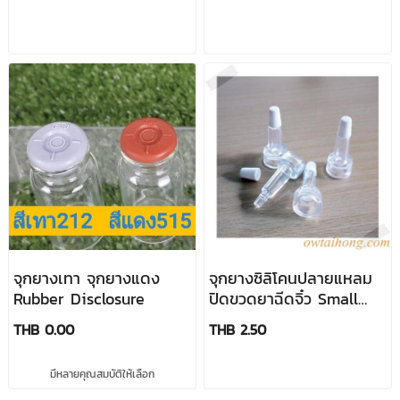
จุกยางเทา จุกยางแดง
จุกยางซิลิโคนปลายแหลม
Rubber Disclosure
ปิดขวดยาฉีดจิ๋ว Small
Vial Silicon Closure
THB 0.00
THB 2.50
มีหลายคุณสมบัติให้เลือก