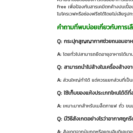
Free เพื่อป้องกันสารเคมีตกค้างปนเปื
ไมโครเวฟหรือช่องฟรีซได้โดยไม่เสียรูป
คำถามที่พบบ่อยเกี่ยวกับการ
Q: กระปุกสูญญากาศช่วยถนอมอาหารไ
A:
โดยทั่วไปสามารถยืดอายุอาหารได้นานข
Q: สามารถนำไปล้างในเครื่องล้างจาน
A:
ส่วนใหญ่ทำได้ แต่ควรแยกส่วนที่เ
Q: ใช้เก็บของแห้งประเภทไหนได้ดีที่
A:
เหมาะมากสำหรับเมล็ดกาแฟ ถั่ว ขนม
Q: มีวิธีสังเกตอย่างไรว่าอากาศถู
A:
สังเกตจากปุ่มกดหรือแถบอินดิเคเตอร