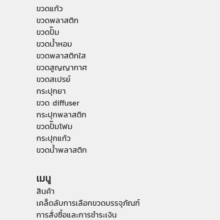
ขวดแก้ว
ขวดพลาสติก
ขวดปั๊ม
ขวดน้ำหอม
ขวดพลาสติกใส
ขวดสูญญากาศ
ขวดสเปรย์
กระปุกยา
ขวด diffuser
กระปุกพลาสติก
ขวดปั๊มโฟม
กระปุกแก้ว
ขวดน้ำพลาสติก
เมนู
สินค้า
เคล็ดลับการเลือกขวดบรรจุภัณฑ์
การสั่งซื้อและการชำระเงิน