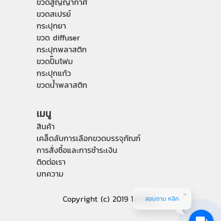
ขวดสูญญากาศ
ขวดสเปรย์
กระปุกยา
ขวด diffuser
กระปุกพลาสติก
ขวดปั๊มโฟม
กระปุกแก้ว
ขวดน้ำพลาสติก
เมนู
สินค้า
เคล็ดลับการเลือกขวดบรรจุภัณฑ์
การสั่งซื้อและการชำระเงิน
ติดต่อเรา
บทความ
Copyright (c) 2019 โอ้วไถ่ฮง
สอบถาม คลิก