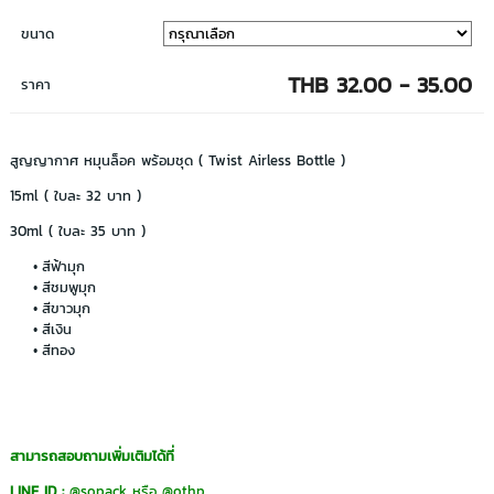
ขนาด
THB 32.00 - 35.00
ราคา
สูญญากาศ หมุนล็อค พร้อมชุด ( Twist Airless Bottle )
15ml ( ใบละ 32 บาท )
30ml ( ใบละ 35 บาท )
สีฟ้ามุก
สีชมพูมุก
สีขาวมุก
สีเงิน
สีทอง
สามารถสอบถามเพิ่มเติมได้ที่
LINE ID :
@sopack
หรือ
@othp