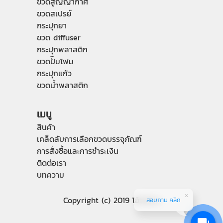
ขวดสูญญากาศ
ขวดสเปรย์
กระปุกยา
ขวด diffuser
กระปุกพลาสติก
ขวดปั๊มโฟม
กระปุกแก้ว
ขวดน้ำพลาสติก
เมนู
สินค้า
เคล็ดลับการเลือกขวดบรรจุภัณฑ์
การสั่งซื้อและการชำระเงิน
ติดต่อเรา
บทความ
Copyright (c) 2019 โอ้วไถ่ฮง
สอบถาม คลิก