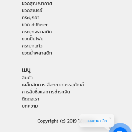
ขวดสูญญากาศ
ขวดสเปรย์
กระปุกยา
ขวด diffuser
กระปุกพลาสติก
ขวดปั๊มโฟม
กระปุกแก้ว
ขวดน้ำพลาสติก
เมนู
สินค้า
เคล็ดลับการเลือกขวดบรรจุภัณฑ์
การสั่งซื้อและการชำระเงิน
ติดต่อเรา
บทความ
Copyright (c) 2019 โอ้วไถ่ฮง
สอบถาม คลิก