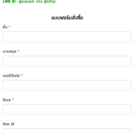
LINE ID :
@sopack
หรือ
@othp
แบบฟอร์มสั่งซื้อ
ชื่อ
*
นามสกุล
*
เบอร์ติดต่อ
*
อีเมล
*
line id