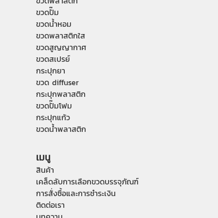
ขวดพลาสติก
ขวดปั๊ม
ขวดน้ำหอม
ขวดพลาสติกใส
ขวดสูญญากาศ
ขวดสเปรย์
กระปุกยา
ขวด diffuser
กระปุกพลาสติก
ขวดปั๊มโฟม
กระปุกแก้ว
ขวดน้ำพลาสติก
เมนู
สินค้า
เคล็ดลับการเลือกขวดบรรจุภัณฑ์
การสั่งซื้อและการชำระเงิน
ติดต่อเรา
บทความ