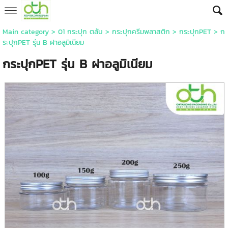
Main category
>
01 กระปุก ตลับ
>
กระปุกครีมพลาสติก
>
กระปุกPET
> ก
ระปุกPET รุ่น B ฝาอลูมิเนียม
กระปุกPET รุ่น B ฝาอลูมิเนียม