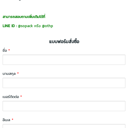
สามารถสอบถามเพิ่มเติมได้ที่
LINE ID :
@sopack
หรือ
@othp
แบบฟอร์มสั่งซื้อ
ชื่อ
*
นามสกุล
*
เบอร์ติดต่อ
*
อีเมล
*