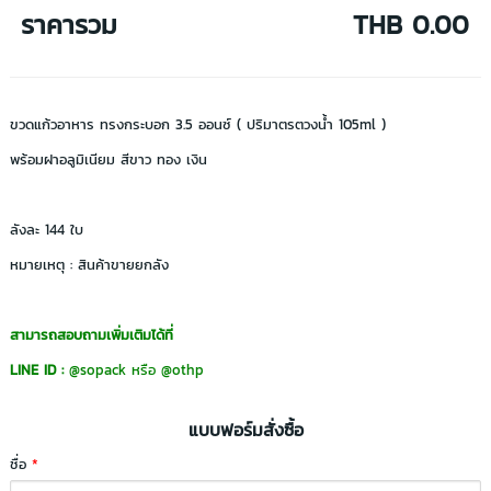
ราคารวม
THB 0.00
ขวดแก้วอาหาร ทรงกระบอก 3.5 ออนซ์ ( ปริมาตรตวงน้ำ 105ml )
พร้อมฝาอลูมิเนียม สีขาว ทอง เงิน
ลังละ 144 ใบ
หมายเหตุ : สินค้าขายยกลัง
สามารถสอบถามเพิ่มเติมได้ที่
LINE ID :
@sopack
หรือ
@othp
แบบฟอร์มสั่งซื้อ
ชื่อ
*