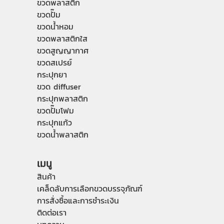
ขวดพลาสติก
ขวดปั๊ม
ขวดน้ำหอม
ขวดพลาสติกใส
ขวดสูญญากาศ
ขวดสเปรย์
กระปุกยา
ขวด diffuser
กระปุกพลาสติก
ขวดปั๊มโฟม
กระปุกแก้ว
ขวดน้ำพลาสติก
เมนู
สินค้า
เคล็ดลับการเลือกขวดบรรจุภัณฑ์
การสั่งซื้อและการชำระเงิน
ติดต่อเรา