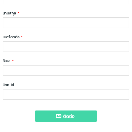
นามสกุล
*
เบอร์ติดต่อ
*
อีเมล
*
line id
ติดต่อ