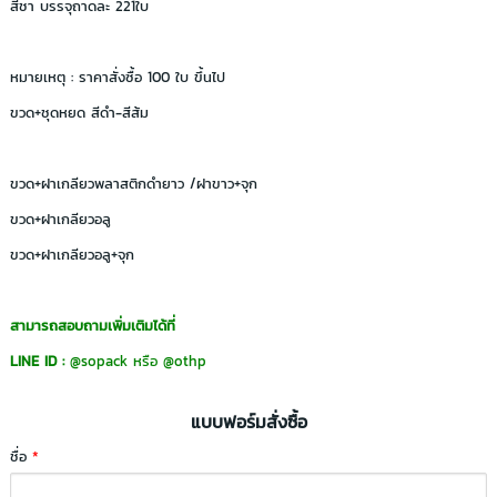
สีชา บรรจุถาดละ 221ใบ
หมายเหตุ : ราคาสั่งซื้อ 100 ใบ ขึ้นไป
ขวด+ชุดหยด สีดำ-สีส้ม
ขวด+ฝาเกลียวพลาสติกดำยาว /ฝาขาว+จุก
ขวด+ฝาเกลียวอลู
ขวด+ฝาเกลียวอลู+จุก
สามารถสอบถามเพิ่มเติมได้ที่
LINE ID :
@sopack
หรือ
@othp
แบบฟอร์มสั่งซื้อ
ชื่อ
*