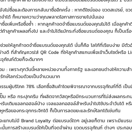
งไม่ซื้อและต้องการกลับมาซื้ออีกครั้ง : หาก
ดีไซน์ของ
ขวดสเปรย์
,
ขวด
ดจำได้ ก็หมายความว่าคุณพลาดโอกาสการขายไปนั่นเอง
้อเพิ่มหรือซื้อซ้ำ : หากลูกค้าจดจำชื่อ
แบรนด์ของคุณไม่ได้ เมื่อลูกค้าต
แต่ถ้าลูกค้าเผลอทิ้งไป และจำไม่ได้แม้กระทั่งชื่อแบรนด์ของคุณ ก็เป็นเรื
่วยให้ลูกค้าจดจำชื่อแบรนด์ของคุณได้ นั่นก็คือ โลโก้ที่เรียบง่าย มีตัวอ
อย่างดี ที่สำคัญควรใส่ QR Code ที่ให้ลูกค้าสแกนเพื่อเข้าเว็บไซต์หรื
รจุภัณฑ์ด้วยก็จะดีมากๆ
ล้อม : เพราะทุกวันนี้หลายหน่วยงานทั้งภาครัฐ
และเอกชนต่างให้ความสำค
ความรักษ์โลกร่วมด้วยเป็นจำนวนมาก
รมผู้บริโภค 78% เลือกซื้อสินค้าโดยพิจารณาจากบรรจุภัณฑ์ที่ดี เป็น
ั๊ม
หรือ
กระปุกครีม
ที่ผลิตจากวัสดุหรือมีกระบวนการที่ไม่ส่งผลกระทบต
ำหรับเติมแอลกอฮอล์บ้าง เจลแอลกอฮอล์สำหรับนำไปใช้ประจำวันได้ หรือแม
หูหรือของกระจุกกระจิกได้ ก็เป็นการลดขยะและรักษ์โลกได้เช่นกัน
ั่วไปจะแทบไม่มี Brand Loyalty ต่อแบรนด์ใดๆ อยู่เลยก็ตาม เพราะมีแบ
ะนั้นการสร้างเเบรนด์ให้เป็นที่จดจำผ่าน ขวดบรรจุภัณฑ์ ต่างๆ ประกอ