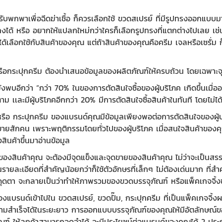
บพกพาเพื่อฉีดฆ่าเชื้อ ก็ควรเลือกใช้
ขวดสเปรย์
ที่มีรูปทรงออกแบบม
กงได้
หรือ อยากให้แปลกใหม่กว่าใครก็เลือกรูปทรงที่แตกต่างไปเลย เช่นที
ด้เลือกใช้กับสินค้าของคุณ แต่ถ้าสินค้าของคุณคือครีม เจลหรือเซรั่ม 
รือ
กระปุกครี
ม ต้องนำเสนอข้อมูลของ
ผลิตภัณฑ์ให้ครบถ้วน โดยเฉพาะจุ
งพบอีกว่า “กว่า 70% ในของการตัดสินใจซื้อของผู้บริโภค เกิดขึ้นเมื่ออยู
เเละมีผู้บริโภคอีกกว่า 20% มีการตัดสินใจซื้อสินค้าในทันที โดยไม่ได
รือ
กระปุกครีม
ของแบรนด์คุณมีข้อมูลเพียงพอต่อการตัดสินใจของผู้
ขายสักคน เพราะพฤติกรรมโดยทั่วไปของผู้บริโภค เมื่อสนใจสินค้าของคุ
ินค้าขึ้นมาอ่านข้อมูล
ของสินค้าคุณ จะต้องมีจุดแข็งและจุดขายของสินค้าคุณ ไม่ว่าจะเป็นส
นรายละเอียดที่สำคัญน้อยกว่าก็ใช้ตัวอักษรที่เล็กๆ ไม่ต้องเด่นมาก ที่
ะดุดตา จะกลายเป็นว่าทำให้ภาพรวมของ
ขวดบรรจุภัณฑ์
หรือแพ็คเกจจิ้ง
์ของแบรนด์เข้าไปใน
ขวดสเปรย์
,
ขวดปั๊ม
,
กระปุก
ครีม
ที่เป็นแพ็คเกจจิ้
วามสำเร็จได้ในระยะยาว การออกแบบบรรจุภัณฑ์ของคุณให้มีอัตลักษณ์ของ
ณฑ์
ให้ลูกค้าสามารถจดจำได้ จะมีประโยชน์ต่อแบรนด์ของคุณได้ 2 ประ