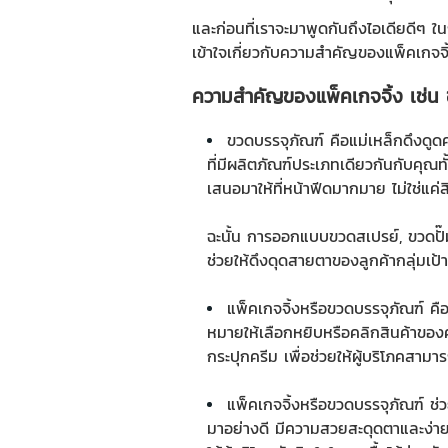
และก่อนที่เราจะมาพูดกันถึงไอเดียดีๆ ใ
เข้าใจเกี่ยวกับความสำคัญของแพ็คเกจจิ้
ความสำคัญของแพ็คเกจจิ้ง เช่น 
ขวดบรรจุภัณฑ์
คือแม่เหล็กดึงดู
ที่มีผลิตภัณฑ์ประเภทเดียวกันกับคุณทั
เสนอมาให้ที่หน้าฟีดมากมาย ไม่ใช่แค่
ฉะนั้น การออกแบบ
ขวดสเปรย์
,
ขวดปั
ช่วยให้ดึงดุดสายตาของลูกค้ากลุ่มเป
แพ็คเกจจิ้งหรือ
ขวดบรรจุภัณฑ์
คือ
หมายให้เลือกหยิบหรือคลิกสินค้าของคุ
กระปุกครีม
เพื่อช่วยให้ผู้บริโภคสามาร
แพ็คเกจจิ้งหรือ
ขวดบรรจุภัณฑ์
ช่ว
มาอย่างดี มีความสวยสะดุดตาและง่ายต