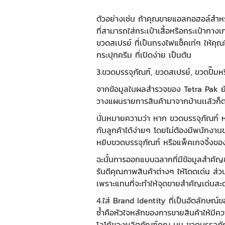
ตัวอย่างเช่น ถ้าคุณขายแอลกอฮอล์สำหรั
ที่สามารถใส่กระเป๋าเสื้อหรือกระเป๋ากางเ
ขวดสเปรย์ ที่เป็นทรงไฟแช็คเท่ๆ
ให้คุณไ
กระปุกครีม ที่เปิดง่าย เป็นต้น
3.ขวดบรรจุภัณฑ์
,
ขวดสเปรย์
,
ขวดปั๊ม
ห
จากข้อมูลในผลสำรวจของ
Tetra Pak
ยั
วางแผนรายการสินค้ามาจากบ้านเเล้วก็ตาม 
นั่นหมายความว่า หาก
ขวดบรรจุภัณฑ์
ห
กับลูกค้าได้ง่ายๆ โดยไม่ต้องมีพนักงาน
หยิบ
ขวดบรรจุภัณฑ์
หรือแพ็คเกจจิ้งของส
ฉะนั้นการออกแบบฉลากที่มีข้อมูลสำคัญ
รันตีคุณภาพสินค้าต่างๆ ให้โดดเด่น ส่ว
เพราะแทนที่จะทำให้จุดขายสำคัญเด่นส
4.ใส่ Brand Identity ที่เป็นอัตลักษณ
ซ้ำคือหัวใจหลักของการขายสินค้าให้มีค
โลโก้ของผลิตภัณฑ์คุณ บน
ขวดบรรจุภั