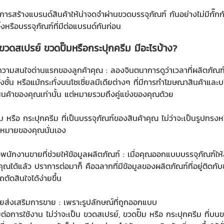
นการสร้างแบรนด์สินค้าให้น่าจดจำผ่าน
ขวดบรรจุภัณฑ์
กันอย่างไม่มีกั
งหรือบรรจุภัณฑ์ที่มีต่อแบรนด์กันก่อน
ขวดสเปรย์ ขวดปั๊มหรือ
กระปุกครีม
มีอะไรบ้าง?
ดความสนใจด่านแรกของลูกค้าคุณ : ลองจินตนาการ
ดูว่าเวลาที่ผลิตภั
้งชั้น หรือแม้กระทั่งบนโซเชี่ยลมีเดียต่างๆ ที่มีการทำโฆษณาสินค้าและ
สินค้าของคุณเท่านั้น แต่หมายรวมถึงคู่แข่งของคุณด้วย
๊ม
หรือ
กระปุกครีม
ที่เป็นบรรจุภัณฑ์ของสินค้าคุณ ไม่ว่าจะเป็นรูปทรงห
้าหมายของคุณนั่นเอง
พนักงานขายที่ช่วยให้ข้อมูลผลิตภัณฑ์ : เมื่อคุณ
ออกแบบบรรจุภัณฑ์ให้
ณได้แล้ว ปราการต่อมาก็ คือฉลากที่มีข้อมูลของผลิตภัณฑ์ที่อยู่ติดกับ
ถตัดสินใจได้ง่ายขึ้น
ยส่งเสริมการขาย : เพราะรูปลักษณ์ที่ถูกออกแบบ
่อการใช้งาน ไม่ว่าจะเป็น
ขวดสเปรย์
,
ขวดปั๊ม
หรือ
กระปุกครีม
ที่บนข