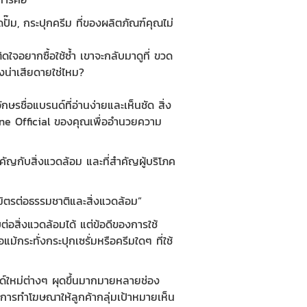
ปั๊ม
,
กระปุกครีม
ที่ของผลิตภัณฑ์คุณไม่
ิดใจอยากซื้อใช้ซ้ำ เขาจะกลับมาดูที่
ขวด
่องน่าเสียดายใช่ไหม?
ักษรชื่อแบรนด์ที่อ่านง่ายและเห็นชัด สิ่ง
อ Line Official ของคุณเพื่ออำนวยความ
ัญกับสิ่งแวดล้อม และที่สำคัญผู้บริโภค
มิตรต่อธรรมชาติและสิ่งแวดล้อม”
่อสิ่งแวดล้อมได้ แต่ข้อดีของการใช้
้กระทั่งกระปุกเซรั่มหรือครีมใดๆ ที่ใช้
รนด์ใหม่ต่างๆ ผุดขึ้นมากมายหลายช่อง
บการทำโฆษณาให้ลูกค้ากลุ่มเป้าหมายเห็น