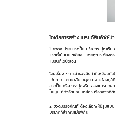
ไอเดียการสร้างแบรนด์สินค้าให้น
1.
ขวดสเปรย์
ขวดปั๊ม
หรือ
กระปุกครีม
ต
แรกที่เห็นบนโซเชียล : โดยคุณจะต้องออก
แบรนด์ได้ชัดเจน
โดยเริ่มจากการสำรวจสินค้าที่เหมือนกัน
เด่นกว่า แต่อย่าลืมว่าคุณอาจจะต้องดูส
ขวดปั๊ม
หรือ
กระปุกครีม
ของแบรนด์คุณโ
ปั๊มนูน ที่ตัวอักษรบนกล่องหรือฉลากที่ต
2.
ขวดบรรจุภัณฑ์
ต้องเลือกให้มีรูปแบ
บริโภคก็สำคัญไม่แพ้กัน