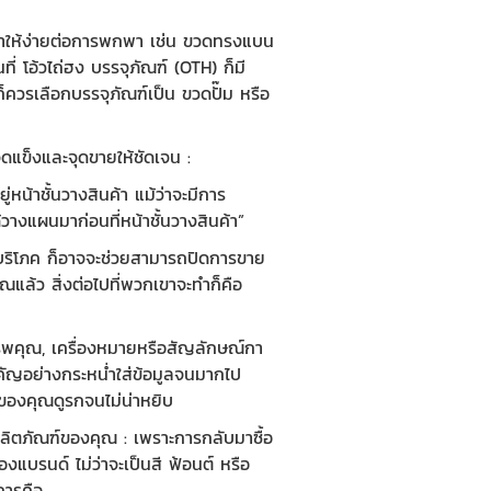
าให้ง่ายต่อการพกพา เช่น
ขวดทรงแบน
่ โอ้วไถ่ฮง บรรจุภัณฑ์ (OTH) ก็มี
ก็ควรเลือกบรรจุภัณฑ์เป็น ขวดปั๊ม หรือ
ดแข็งและจุดขายให้ชัดเจน :
่หน้าชั้นวางสินค้า แม้ว่าจะมีการ
้วางแผนมาก่อนที่หน้าชั้นวางสินค้า”
บริโภค ก็อาจจะช่วยสามารถปิดการขาย
ณแล้ว สิ่งต่อไปที่พวกเขาจะทำก็คือ
รรพคุณ, เครื่องหมายหรือสัญลักษณ์กา
สำคัญอย่างกระหน่ำใส่ข้อมูลจนมากไป
ของคุณดูรกจนไม่น่าหยิบ
งผลิตภัณฑ์ของคุณ : เพราะการกลับมาซื้อ
แบรนด์ ไม่ว่าจะเป็นสี ฟ้อนต์ หรือ
การคือ