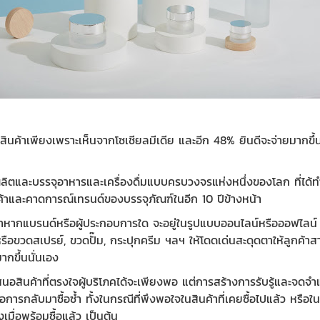
ื้อสินค้าเพียงเพราะเห็นจากโซเชียลมีเดีย และอีก 48% ยินดีจะจ่ายมากข
ลิตและบรรจุอาหารและเครื่องดื่มแบบครบวงจรแห่งหนึ่งของโลก ที่ได้ท
นค้าและคาดการณ์เทรนด์ของบรรจุภัณฑ์ในอีก 10 ปีข้างหน้า
ว่าหากแบรนด์หรือผู้ประกอบการใด จะอยู่ในรูปแบบออนไลน์หรือออฟไลน์
รือ
ขวดสเปรย์
,
ขวดปั๊ม
,
กระปุกครีม
ฯลฯ ให้โดดเด่นสะดุดตาให้ลูกค้าส
กขึ้นนั่นเอง
เสนอสินค้าที่ตรงใจผู้บริโภคได้จะเพียงพอ แต่การสร้างการรับรู้และจดจำแ
รกลับมาซื้อซ้ำ ทั้งในกรณีที่พึงพอใจในสินค้าที่เคยซื้อไปแล้ว หรือในกร
เมื่อพร้อมซื้อแล้ว เป็นต้น