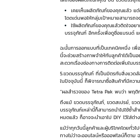
เคยเห็นผลิตภัณฑ์ของคุณแล้ว แต่ยั
โดดเด่นพอให้กลุ่มเป้าหมายสามารถจ
ใช้ผลิตภัณฑ์ของคุณแล้วติดใจอยากซื
บรรจุภัณฑ์
อีกครั้งเพื่อดูชื่อแบรนด์ 
ฉะนั้นการออกแบบที่เป็นเทคนิคหนึ่ง เพื่อช
นี้จะช่วยสร้างภาพจำให้กับลูกค้าได้เป็น
สะดวกเรื่องช่องทางการติดต่อเพิ่มในบร
5.ขวดบรรจุภัณฑ์
ที่เป็นมิตรกับสิ่งแวด
ในปัจจุบันนี้ ก็พิจารณาซื้อสินค้าที่มี
“ผลสำรวจของ
Tetra Pak
พบว่า พฤติกร
ถึงแม้
ขวดบรรจุภัณฑ์
,
ขวดสเปรย์
,
ขวดป
บรรจุภัณฑ์เหล่านี้ก็สามารถนำไปใช้ซ้ำส
หมดแล้ว ก็อาจจะนำเอาไป DIY ไว้ใส่ต่าง
แม้ว่าทุกวันนี้ลูกค้าและผู้บริโภคโดยท
ทางไม่ว่าจะออนไลน์หรือออฟไลน์ก็ตาม ฉ