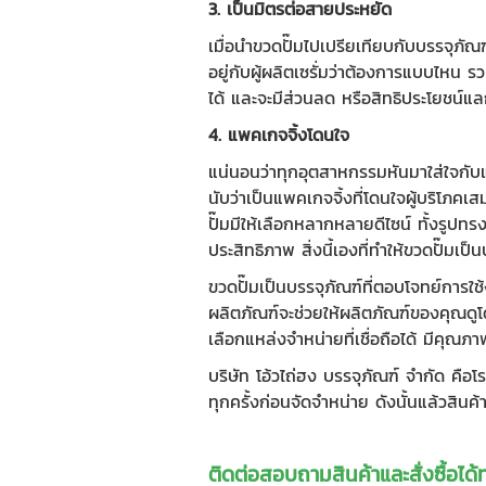
3. เป็นมิตรต่อสายประหยัด
เมื่อนำ
ขวดปั๊ม
ไปเปรียเทียบกับบรรจุภั
อยู่กับผู้ผลิตเซรั่มว่าต้องการแบบไหน 
ได้ และจะมีส่วนลด หรือสิทธิประโยชน์แลก
4. แพคเกจจิ้งโดนใจ
แน่นอนว่าทุกอุตสาหกรรมหันมาใส่ใจกับแ
นับว่าเป็นแพคเกจจิ้งที่โดนใจผู้บริโ
ปั๊มมีให้เลือกหลากหลายดีไซน์ ทั้งรูปท
ประสิทธิภาพ สิ่งนี้เองที่ทำให้ขวดปั๊มเป
ขวดปั๊ม
เป็นบรรจุภัณฑ์ที่ตอบโจทย์การใช
ผลิตภัณฑ์จะช่วยให้ผลิตภัณฑ์ของคุณดูโด
เลือกแหล่งจำหน่ายที่เชื่อถือได้ มีคุณ
บริษัท โอ้วไถ่ฮง บรรจุภัณฑ์ จำกัด คือ
ทุกครั้งก่อนจัดจำหน่าย ดังนั้นแล้วสิ
ติดต่อสอบถามสินค้าและสั่งซื้อได้