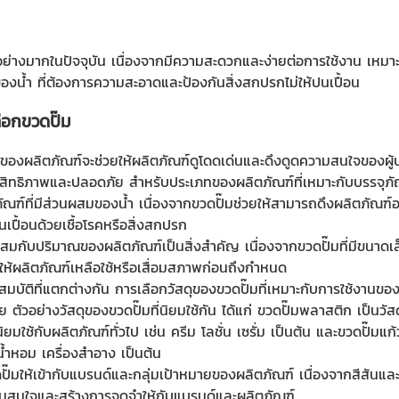
อย่างมากในปัจจุบัน เนื่องจากมีความสะดวกและง่ายต่อการใช้งาน เหมาะกั
มของน้ำ ที่ต้องการความสะอาดและป้องกันสิ่งสกปรกไม่ให้ปนเปื้อน
ือก
ขวดปั๊ม
ทของผลิตภัณฑ์จะช่วยให้ผลิตภัณฑ์ดูโดดเด่นและดึงดูดความสนใจของผู้บร
สิทธิภาพและปลอดภัย สำหรับประเภทของผลิตภัณฑ์ที่เหมาะกับบรรจุภัณฑ์แ
ิตภัณฑ์ที่มีส่วนผสมของน้ำ เนื่องจากขวดปั๊มช่วยให้สามารถดึงผลิตภัณ
เปื้อนด้วยเชื้อโรคหรือสิ่งสกปรก
ะสมกับปริมาณของผลิตภัณฑ์เป็นสิ่งสำคัญ เนื่องจากขวดปั๊มที่มีขนาดเ
ให้ผลิตภัณฑ์เหลือใช้หรือเสื่อมสภาพก่อนถึงกำหนด
มบัติที่แตกต่างกัน การเลือกวัสดุของขวดปั๊มที่เหมาะกับการใช้งานขอ
ัวอย่างวัสดุของขวดปั๊มที่นิยมใช้กัน ได้แก่ ขวดปั๊มพลาสติก เป็นวัสดุ
ช้กับผลิตภัณฑ์ทั่วไป เช่น ครีม โลชั่น เซรั่ม เป็นต้น และขวดปั๊มแก้ว
 น้ำหอม เครื่องสำอาง เป็นต้น
ปั๊ม
ให้เข้ากับแบรนด์และกลุ่มเป้าหมายของผลิตภัณฑ์ เนื่องจากสีสันและ
วามสนใจและสร้างการจดจำให้กับแบรนด์และผลิตภัณฑ์