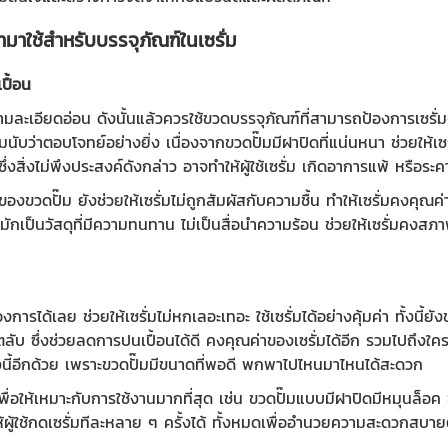
ำมาใช้สำหรับบรรจุภัณฑ์ในเซรั่ม
ปื้อน
วามละเอียดอ่อน ดังนั้นแล้วควรใช้ขวดบรรจุภัณฑ์ที่สามารถป้องการเซรั
๊ม
นับว่าตอบโจทย์อย่างยิ่ง เนื่องจากขวดปั๊มมีฝาปิดที่แน่นหนา ช่วยให้เซรั
่งสิ่งไม่พึงประสงค์ดังกล่าว อาจทำให้ผู้ใช้เซรั่ม เกิดอาการแพ้ หรือระค
าของ
ขวดปั๊ม
ยังช่วยให้เซรั่มไม่ถูกสัมผัสกับความชื้น ทำให้เซรั่มคงคุ
มักเป็นวัสดุที่มีความทนทาน ไม่เป็นสื่อนำความร้อน ช่วยให้เซรั่มคงส
รได้เลย ช่วยให้เซรั่มไม่หกเลอะเทอะ ใช้เซรั่มได้อย่างคุ้มค่า ทั้งนี้ยังช่
บ ซึ่งช่วยลดการปนเปื้อนได้ดี คงคุณค่าของเซรั่มได้อีก รวมไปถึงใครที
นี้อีกด้วย เพราะขวดปั๊มมีขนาดที่พอดี พกพาไปไหนมาไหนได้สะดวก
พื่อให้เหมาะกับการใช้งานมากที่สุด เช่น ขวดปั๊มแบบมีฝาปิดมีหมุนล็อค
ให้ผู้ใช้กดเซรั่มทีละหลาย ๆ ครั้งได้ ทั้งหมดเพื่ออำนวยความสะดวกสบายต