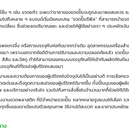
ณฑ์อื่น ๆ เช่น ขวดแก้ว จะพบว่าราคาของขวดปั๊มจะถูกลงมาพอสมควร แ
รวมไปถึงหลาย ๆ แบรนด์เริ่มมีแคมเปญ “ขวดปั๊มรีฟีล” ที่สามารถนำขวดปั
เปลี่ยน ซึ่งช่วยลดปริมาณขยะ และช่วยให้ผู้ใช้อย่างเรา ๆ ประหยัดเงิน
พคเกจจิ้ง หรือการบรรจุหีบห่อกันมากกว่าเดิม อุตสาหกรรมเครื่องสำอ
ภคเสมอมา เพราะนอกจากข้อดีด้านการใช้งานและความปลอดภัยแล้ว ขวดปั๊
รง สีสัน และวัสดุ ทำให้สามารถออกแบบบรรจุภัณฑ์ให้เข้ากับผลิตภัณฑ์และ
็นบรรจุภัณฑ์ที่โดนใจผู้บริโภคเสมอมา
้งานและความต้องการของผู้บริโภคในปัจจุบันได้เป็นอย่างดี การเลือกขว
ดเด่นและดึงดูดความสนใจของผู้บริโภคได้มากขึ้น ทั้งนี้ในมุมของผู้ผลิ
ภาพ และบริการอย่างจริงใจ รวมไปถึงการสั่งซื้อในจำนวนมากก็ช่วยให้ได้ร
โรงงานขวดพลาสติก ที่มีจำหน่าย
ขวดปั๊ม
หลากหลายรูปแบบให้เลือก รวมไ
นค้าทุกชิ้นของเราเปี่ยมไปด้วยคุณภาพ ใช้งานได้สะดวก และราคาประหยัด
ทาง