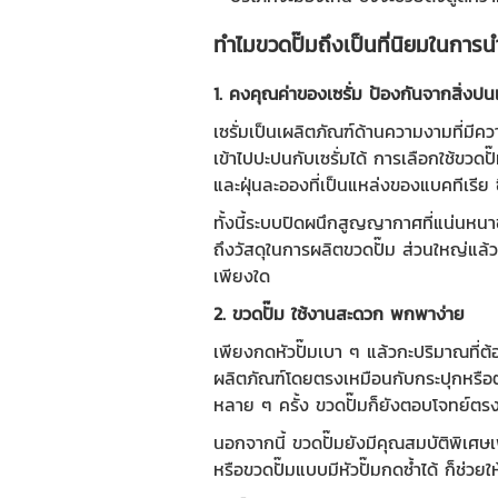
ทำไม
ขวดปั๊ม
ถึงเป็นที่นิยมในการน
1. คงคุณค่าของเซรั่ม ป้องกันจากสิ่งปนเ
เซรั่มเป็นเผลิตภัณฑ์ด้านความงามที่มีค
เข้าไปปะปนกับเซรั่มได้ การเลือกใช้
ขวดปั
และฝุ่นละอองที่เป็นแหล่งของแบคทีเรีย ซึ
ทั้งนี้ระบบปิดผนึกสูญญากาศที่แน่นหน
ถึงวัสดุในการผลิตขวดปั๊ม ส่วนใหญ่แล้ว
เพียงใด
2.
ขวดปั๊ม
ใช้งานสะดวก พกพาง่าย
เพียงกดหัวปั๊มเบา ๆ แล้วกะปริมาณที่ต้องกา
ผลิตภัณฑ์โดยตรงเหมือนกับกระปุกหรือตลั
หลาย ๆ ครั้ง
ขวดปั๊ม
ก็ยังตอบโจทย์ตรง
นอกจากนี้
ขวดปั๊ม
ยังมีคุณสมบัติพิเศษเ
หรือขวดปั๊มแบบมีหัวปั๊มกดซ้ำได้ ก็ช่วย