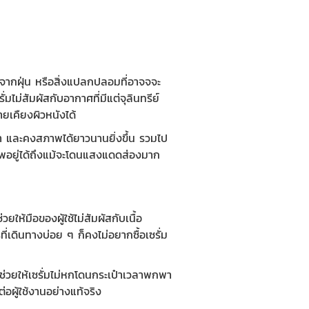
่มจากฝุ่น หรือสิ่งแปลกปลอมที่อาจจจะ
่มไม่สัมผัสกับอากาศที่มีแต่จุลินทรีย์
ายเคืยงผิวหนังได้
ณค่า และคงสภาพได้ยาวนานยิ่งขึ้น รวมไป
ภาพอยู่ได้ถึงแม้จะโดนแสงแดดส่องมาก
วยให้มือของผู้ใช้ไม่สัมผัสกับเนื้อ
่เดินทางบ่อย ๆ ก็คงไม่อยากซื้อเซรั่ม
 ช่วยให้เซรั่มไม่หกโดนกระเป๋าเวลาพกพา
่อผู้ใช้งานอย่างแท้จริง