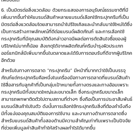
6. เป็นมิตรต่อสิ่งแวดล้อม ด้วยกระแสของการอนุรัษณ์ธรรมชาติที่มี
เพิ่มมากขึ้นทำให้แบรนด์สินค้าหลายแบรนด์เลือกใช้กระปุกครีมที่เป็น
มิตรต่อสิ่งแวดล้อมโดยสามารถนำไปรีไซเคิลและนำกลับมาใช้ใหม่ได้ซึ่ง
เป็นการสร้างภาพลักษณ์ที่ดีต่อแบรนด์ผลิตภัณฑ์ และการเลือกใช้
กระปุกครีม
ที่มีคุณสมบัติดังกล่าวอาจมีผลต่อการตัดสินใจซื้อของผู้
บริโภคไม่มากก็น้อย สังเกตุได้จากผลิตภัณฑ์ครีมบำรุงผิวประเภท
ออร์แกนิกส์มีเพิ่มมากขึ้นในตลาดและได้รับการตอบรับที่ดีจากผู้บริโภค
อีกด้วย
สำหรับในทางการตลาด “
กระปุกครีม
” มีหน้าที่มากกว่าใช้เป็นบรรจุ
ภัณฑ์แต่กระปุกครีมคือหนึ่งในเครื่องมือทางการตลาดที่แบรนด์สินค้า
ใช้สื่อสารกับลูกค้าที่เป็นกลุ่มเป้าหมายทั้งทางตรงและทางอ้อมเพราะ
กระปุกครีมมีทั้งขนาดใหญ่และขนาดเล็ก ซึ่งกระปุกครีมขนาดเล็ก
สามารถพกพาติดตัวไปตามสถานที่ต่างๆ ซึ่งถือเป็นการประชาสัมพันธ์
แบรนด์สินค้าไปในตัว ดังนั้นการเลือกใช้กระปุกครีมสิ่งที่ต้องคำนึงถึง
มีทั้งแง่ของคุณสมบัติของการใช้งาน และงานทางด้านการตลาดซึ่ง
สำหรับแบรนด์สินค้าทั้งสองด้านมีความสำคัญเท่ากันเพราะเป็นปัจจัย
ที่ช่วยเพิ่มมูลค่าสินค้าทำให้สร้างผลกำไรได้มากขึ้น