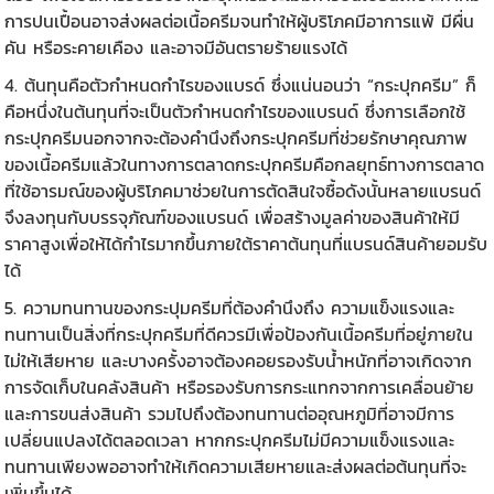
การปนเปื้อนอาจส่งผลต่อเนื้อครีมจนทำให้ผู้บริโภคมีอาการแพ้ มีผื่น
คัน หรือระคายเคือง และอาจมีอันตรายร้ายแรงได้
4. ต้นทุนคือตัวกำหนดกำไรของแบรด์ ซึ่งแน่นอนว่า “
กระปุกครีม
” ก็
คือหนึ่งในต้นทุนที่จะเป็นตัวกำหนดกำไรของแบรนด์ ซึ่งการเลือกใช้
กระปุกครีมนอกจากจะต้องคำนึงถึงกระปุกครีมที่ช่วยรักษาคุณภาพ
ของเนื้อครีมแล้วในทางการตลาดกระปุกครีมคือกลยุทธ์ทางการตลาด
ที่ใช้อารมณ์ของผู้บริโภคมาช่วยในการตัดสินใจซื้อดังนั้นหลายแบรนด์
จึงลงทุนกับบรรจุภัณฑ์ของแบรนด์ เพื่อสร้างมูลค่าของสินค้าให้มี
ราคาสูงเพื่อให้ได้กำไรมากขึ้นภายใต้ราคาต้นทุนที่แบรนด์สินค้ายอมรับ
ได้
5. ความทนทานของ
กระปุมครีม
ที่ต้องคำนึงถึง ความแข็งแรงและ
ทนทานเป็นสิ่งที่กระปุกครีมที่ดีควรมีเพื่อป้องกันเนื้อครีมที่อยู่ภายใน
ไม่ให้เสียหาย และบางครั้งอาจต้องคอยรองรับน้ำหนักที่อาจเกิดจาก
การจัดเก็บในคลังสินค้า หรือรองรับการกระแทกจากการเคลื่อนย้าย
และการขนส่งสินค้า รวมไปถึงต้องทนทานต่ออุณหภูมิที่อาจมีการ
เปลี่ยนแปลงได้ตลอดเวลา หากกระปุกครีมไม่มีความแข็งแรงและ
ทนทานเพียงพออาจทำให้เกิดความเสียหายและส่งผลต่อต้นทุนที่จะ
เพิ่มขึ้นได้