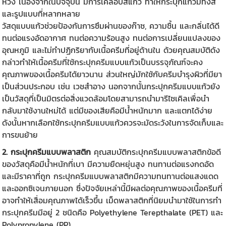
ห่วง เนื่องจากในปัจจุบัน มีการเคลือบสีแก้ว ทำให้กระปุกแก้วมีทั้งสี
และรูปแบบที่หลากหลาย
วัสดุแบบแก้วช่วยป้องกันการซึมผ่านของก๊าซ, ความชื้น และกลิ่นได้ดี
ทนต่อแรงอัดอากาศ ทนต่อความร้อนสูง ทนต่อการเปลี่ยนแปลงของ
อุณหภูมิ และไม่ทำปฏิกริยากับเนื้อครีมที่อยู่ด้านใน ด้วยคุณสมบัติดัง
กล่าวทำให้เนื้อครีมที่ใช้กระปุกครีมแบบแก้วเป็นบรรจุภัณฑ์จะคง
คุณภาพของเนื้อครีมได้ยาวนาน ส่วนใหญ่มักใช้กับครีมบำรุงผิวที่มียา
เป็นส่วนประกอบ เช่น เวชสำอาง นอกจากนั้นกระปุกครีมแบบแก้วยัง
เป็นวัสดุที่เป็นมิตรต่อสิ่งแวดล้อมโดยสามารถนำมารีไซเคิลเพื่อนำ
กลับมาใช้งานใหม่ได้ แต่มีของเสียคือมีน้ำหนักมาก และแตกได้ง่าย
ดังนั้นหากเลือกใช้กระปุกครีมแบบแก้วควรจะมัดระวังในการจัดเก็บและ
การขนย้าย
2. กระปุกครีมแบบพลาสติก
คุณสมบัติกระปุกครีมแบบพลาสติกข้อดี
ของวัสดุคือมีน้ำหนักที่เบา มีความยืดหยุ่นสูง ทนทานต่อแรงกดอัด
และมีราคาที่ถูก กระปุกครีมแบบพลาสติกมีความทนทานต่อแสงแดด
และออกซิเจนภายนอก ซึ่งปัจจัยเหล่านี้มีผลต่อคุณภาพของเนื้อครีมที่
อาจทำให้เสื่อมคุณภาพได้เร็วขึ้น เม็ดพลาสติกที่นิยมนำมาใช้ในการทำ
กระปุกครีมมีอยู่ 2 ชนิดคือ Polyethylene Terepthalate (PET) และ
Polypropylene (PP)