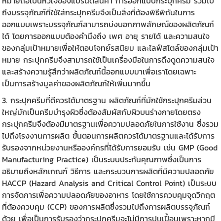
หมายถือเป็นหัวใจของแบรนด์สินค้า การออกแบบกระปุกครีม รวมไป
ถึงบรรจุภัณฑ์ที่ใช้ใส่กระปุกครีมจึงเป็นสิ่งที่ต้องพิธีพิถันในการ
ออกแบบเพราะบรรจุภัณฑ์สามารถบ่งบอกภาพลักษณ์ของผลิตภัณฑ์
ได้ โดยการออกแบบต้องคำนึงถึง เพศ อายุ รายได้ และความสนใจ
ของกลุ่มเป้าหมายเพื่อให้ตอบโจทย์รสนิยม และไลฟ์สไตล์ของกลุ่มเป้า
หมาย กระปุกครีมจึงสามารถใช้เป็นเครื่องมือในการดึงดูดความสนใจ
และสร้างความรู้สึกว่าผลิตภัณฑ์นี้ออกแบบมาเพื่อเราโดยเฉพาะ
เป็นการสร้างมูลค่าของผลิตภัณฑ์ให้เพิ่มมากขึ้น
3.
กระปุกครีม
ที่ดีควรได้มาตรฐาน ผลิตภัณฑ์ที่มักใช้กระปุกครีมส่วน
ใหญ่มักเป็นครีมบำรุงผิวซึ่งต้องสัมผัสกับผิวบนร่างกายโดยตรง
กระปุกครีมจึงต้องมีมาตรฐานเพื่อความปลอดภัยในการใช้งาน ซึ่งรวม
ไปถึงโรงงานการผลิต ขั้นตอนการผลิตควรได้มาตรฐานและได้รับการ
รับรองจากหน่วยงานหรือองค์กรที่ได้รับการยอมรับ เช่น GMP (Good
Manufacturing Practice) เป็นระบบประกันคุณภาพซึ่งเป็นการ
อธิบายถึงหลักเกณฑ์ วิธีการ และกระบวนการผลิตที่มีความปลอดภัย
HACCP (Hazard Analysis and Critical Control Point) เป็นระบบ
การจัดการเพื่อความปลอดภัยของอาหาร โดยใช้การควบคุมจุดวิกฤต
ที่ต้องควบคุม (CCP) ของการผลิตซึ่งรวมไปถึงการผลิตบรรจุภัณฑ์
ด้วย เพื่อเป็นการรับรองว่ากระปุกครีมจะไม่มีการปนเปื้อนเพราะหากมี