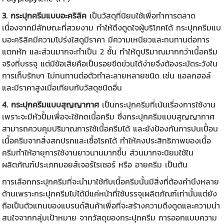
3. กระปุกครีมแบบอะคริลิค
เป็นวัสดุที่นิยมใช้เพื่อทำการตลาด
เนื่องจากมีลักษณะที่สวยงาม ทำให้ดึงดูดใจผู้บริโภคได้ กระปุกครีมแบ
บอะคริลิคมีความโปร่งใสดูมีราคา มีความเหนียวและทนทานต่อการ
แตกหัก และส่วนมากจะทำเป็น 2 ชั้น ทำให้ดูปริมาณมากกว่าเนื้อครีม
จริงที่บรรจุ แต่มีข้อเสียคือเป็นรอยขีดข่วนได้ง่ายจึงต้องระมัดระวังใน
การเก็บรักษา ไม่ทนทานต่อตัวทำละลายหลายชนิด เช่น แอลกฮอล์
และมีราคาสูงเมื่อเทียบกับวัสดุชนิดอื่น
4. กระปุกครีมแบบสุญญากาศ
เป็นกระปุกครีมที่เน้นเรื่องการใช้งาน
เพราะจะมีหัวปั้มเพื่อจะใช้กดเนื้อครีม ซึ่งกระปุกครีมแบบสุญญากาศ
สามารถควบคุมปริมาณการใช้เนื้อครีมได้ และยังป้องกันการปนเปื้อน
เนื้อครีมจากสิ่งสกปรกและเชื้อโรคได้ ทำให้คงประสิทธิภาพของเนื้อ
ครีมทำให้อายุการใช้งานยาวนานมากขึ้น ส่วนมากจะนิยมใช้ใน
ผลิตภัณฑ์ประเภทมอยส์เจอร์ไรเซอร์ หรือ อายครีม เป็นต้น
การเลือก
กระปุกครีม
ที่จะนำมาใช้กับเนื้อครีมนั้นมีสิ่งที่ต้องคำนึงหลาย
ด้านเพราะกระปุกครีมไม่ได้มีแค่หน้าที่ใช้บรรจุเผลิตภัณฑ์เท่านั้นแต่ยัง
ถือเป็นตัวแทนของแบรนด์สินค้าเพื่อที่จะสร้างความดึงดูดและความน่า
สนใจจากกลุ่มเป้าหมาย จากวัสดุของกระปุกครีม การออกแบบความ