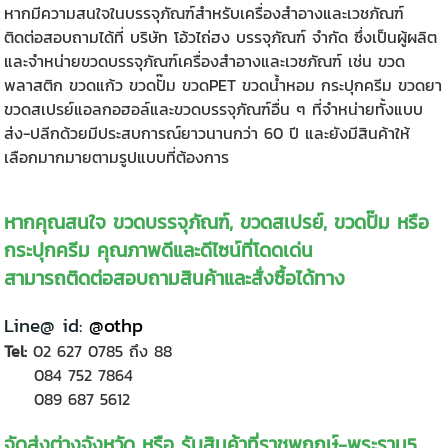
หากมีความสนใจในบรรจุภัณฑ์สำหรับเครื่องสำอางและเวชภัณฑ์
ติดต่อสอบถามได้ที่ บริษัท โอ้วไถ่ฮง บรรจุภัณฑ์ จำกัด ซึ่งเป็นผู้ผลิต
และจำหน่ายขวดบรรจุภัณฑ์เครื่องสำอางและเวชภัณฑ์ เช่น ขวด
พลาสติก ขวดแก้ว ขวดปั๊ม ขวดPET ขวดน้ำหอม กระปุกครีม ขวดยา
ขวดสเปรย์แอลกอฮอล์และขวดบรรจุภัณฑ์อื่น ๆ ที่จำหน่ายทั้งแบบ
ส่ง-ปลีกด้วยมีประสบการณ์ยาวนานกว่า 60 ปี และยังมีสินค้าให้
เลือกมากมายตามรูปแบบที่ต้องการ
หากคุณสนใจ ขวดบรรจุภัณฑ์, ขวดสเปรย์, ขวดปั๊ม หรือ
กระปุกครีม คุณภาพดีและดีไซน์ที่โดดเด่น
สามารถติดต่อสอบถามสินค้าและสั่งซื้อได้ทาง
Line@ id:
@othp
Tel:
02 627 0785
ถึง 88
084 752 7864
089 687 5612
จัดส่งต่างจังหวัด หรือ รับสินค้าที่ราชพฤกษ์-พระราม5