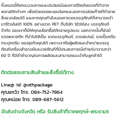
ทั้งหมดนี้คือกระบวนการและประโยชน์ของการรีไซเคิลขวดที่ทำจาก
พลาสติกต่างๆ เพื่อช่วยลดขยะของโลกและลดการปล่อยก๊าซทีทำลาย
สิ่งแวดล้อมได้ และหากคุณกำลังมองหาขวดบรรจุภัณฑ์ที่สามารถนำ
มารีไวเคิลได้ 100% อย่างขวด PET ที่บริษัท โอ้วไถ่ฮง บรรจุภัณฑ์
จำกัด ของเราก็มีให้คุณเลือกซื้อได้หลายรูปแบบ นอกจากนั้นก็ยังมี
ขวดพลาสติก
ที่นำไปใช้เป็น ขวดบรรจุภัณฑ์, ขวดสเปรย์, ขวดปั๊มหรือ
กระปุกครีม ของธุรกิจคุณได้ เพราะเราคือผู้ผลิตและจำหน่ายบรรจุ
ภัณฑ์เครื่องสำอางค์และเวชภัณฑ์ที่มีประสบการณ์เก่าแก่มานานกว่า
60 ปี ที่มีคำชำนาญในการผลิตและสามารถแนะนำกับลูกค้าได้
ติดต่อสอบถามสินค้าและสั่งซื้อได้ทาง
Line@ id:
@othpackage
คุณแหว๋ว โทร. 084-752-7864
คุณหน่อย โทร. 089-687-5612
จัดส่งต่างจังหวัด หรือ รับสินค้าที่ราชพฤกษ์-พระราม5