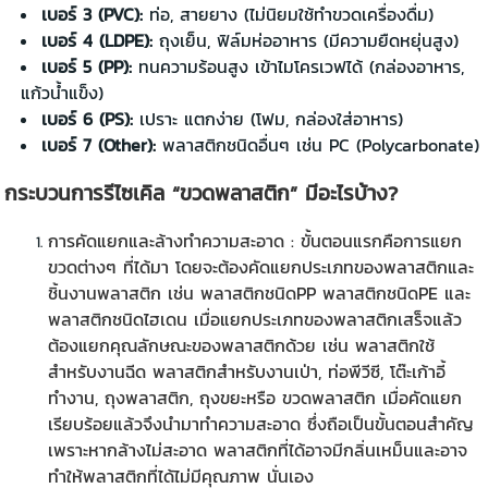
เบอร์ 3 (PVC):
ท่อ, สายยาง (ไม่นิยมใช้ทำขวดเครื่องดื่ม)
เบอร์ 4 (LDPE):
ถุงเย็น, ฟิล์มห่ออาหาร (มีความยืดหยุ่นสูง)
เบอร์ 5 (PP):
ทนความร้อนสูง เข้าไมโครเวฟได้ (กล่องอาหาร,
แก้วน้ำแข็ง)
เบอร์ 6 (PS):
เปราะ แตกง่าย (โฟม, กล่องใส่อาหาร)
เบอร์ 7 (Other):
พลาสติกชนิดอื่นๆ เช่น PC (Polycarbonate)
กระบวนการรีไซเคิล “
ขวดพลาสติก
” มีอะไรบ้าง?
การคัดแยกและล้างทำความสะอาด : ขั้นตอนแรกคือการแยก
ขวดต่างๆ ที่ได้มา โดยจะต้องคัดแยกประเภทของพลาสติกและ
ชิ้นงานพลาสติก เช่น พลาสติกชนิดPP พลาสติกชนิดPE และ
พลาสติกชนิดไฮเดน เมื่อแยกประเภทของพลาสติกเสร็จแล้ว
ต้องแยกคุณลักษณะของพลาสติกด้วย เช่น พลาสติกใช้
สำหรับงานฉีด พลาสติกสำหรับงานเป่า, ท่อพีวีซี, โต๊ะเก้าอี้
ทำงาน, ถุงพลาสติก, ถุงขยะหรือ ขวดพลาสติก เมื่อคัดแยก
เรียบร้อยแล้วจึงนำมาทำความสะอาด ซึ่งถือเป็นขั้นตอนสำคัญ
เพราะหากล้างไม่สะอาด พลาสติกที่ได้อาจมีกลิ่นเหม็นและอาจ
ทำให้พลาสติกที่ได้ไม่มีคุณภาพ นั่นเอง