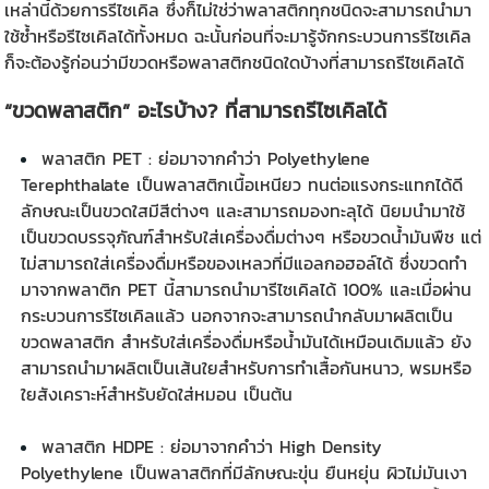
เหล่านี้ด้วยการรีไซเคิล ซึ่งก็ไม่ใช่ว่าพลาสติกทุกชนิดจะสามารถนำมา
ใช้ซ้ำหรือรีไซเคิลได้ทั้งหมด ฉะนั้นก่อนที่จะมารู้จักกระบวนการรีไซเคิล
ก็จะต้องรู้ก่อนว่ามีขวดหรือพลาสติกชนิดใดบ้างที่สามารถรีไซเคิลได้
“
ขวดพลาสติก
” อะไรบ้าง? ที่สามารถรีไซเคิลได้
พลาสติก PET : ย่อมาจากคำว่า Polyethylene
Terephthalate เป็นพลาสติกเนื้อเหนียว ทนต่อแรงกระแทกได้ดี
ลักษณะเป็นขวดใสมีสีต่างๆ และสามารถมองทะลุได้ นิยมนำมาใช้
เป็นขวดบรรจุภัณฑ์สำหรับใส่เครื่องดื่มต่างๆ หรือขวดน้ำมันพืช แต่
ไม่สามารถใส่เครื่องดื่มหรือของเหลวที่มีแอลกอฮอล์ได้ ซึ่งขวดทำ
มาจากพลาติก PET นี้สามารถนำมารีไซเคิลได้ 100% และเมื่อผ่าน
กระบวนการรีไซเคิลแล้ว นอกจากจะสามารถนำกลับมาผลิตเป็น
ขวดพลาสติก
สำหรับใส่เครื่องดื่มหรือน้ำมันได้เหมือนเดิมแล้ว ยัง
สามารถนำมาผลิตเป็นเส้นใยสำหรับการทำเสื้อกันหนาว, พรมหรือ
ใยสังเคราะห์สำหรับยัดใส่หมอน เป็นต้น
พลาสติก HDPE : ย่อมาจากคำว่า High Density
Polyethylene เป็นพลาสติกที่มีลักษณะขุ่น ยืนหยุ่น ผิวไม่มันเงา