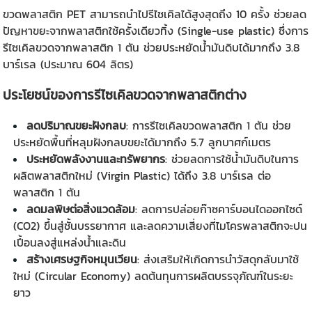
ขวดพลาสติก
PET สามารถนำไปรีไซเคิลได้สูงสุดถึง 10 ครั้ง ช่วยลด
ปัญหาขยะจากพลาสติกใช้ครั้งเดียวทิ้ง (Single-use plastic) ซึ่งการ
รีไซเคิลขวดจากพลาสติก 1 ตัน ช่วยประหยัดน้ำมันดิบได้มากถึง 3.8
บาร์เรล (ประมาณ 604 ลิตร)
ประโยชน์ของการรีไซเคิลขวดจากพลาสติกต่าง
ลดปริมาณขยะฝังกลบ
: การรีไซเคิลขวดพลาสติก 1 ตัน ช่วย
ประหยัดพื้นที่หลุมฝังกลบขยะได้มากถึง 5.7 ลูกบาศก์เมตร
ประหยัดพลังงานและทรัพยากร
: ช่วยลดการใช้น้ำมันดิบในการ
ผลิตพลาสติกใหม่ (Virgin Plastic) ได้ถึง 3.8 บาร์เรล ต่อ
พลาสติก 1 ตัน
ลดมลพิษต่อสิ่งแวดล้อม
: ลดการปล่อยก๊าซคาร์บอนไดออกไซด์
(CO2) ขึ้นสู่ชั้นบรรยากาศ และลดความเสี่ยงที่ไมโครพลาสติกจะปน
เปื้อนลงสู่แหล่งน้ำและดิน
สร้างเศรษฐกิจหมุนเวียน
: ส่งเสริมให้เกิดการนำวัสดุกลับมาใช้
ใหม่ (Circular Economy) ลดต้นทุนการผลิตบรรจุภัณฑ์ในระยะ
ยาว