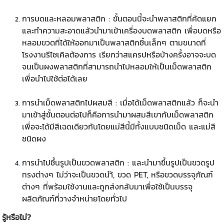
การบดและหลอมพลาสติก : ขั้นตอนนี้จะนำพลาสติกที่คัดแยก
และทำความสะอาดแล้วนำมาเข้าเครื่องบดพลาสติก เพื่อบดหรือ
หลอมขวดที่ได้ให้ออกมาเป็นพลาสติกชิ้นเล็กๆ ตามขนาดที่
โรงงานรีไซเคิลต้องการ เรียกว่าสแครปหรือบ้างครั้งอาจจะบด
จนเป็นผงพลาสติกที่สามารถนำไปหลอมให้เป็นเม็ดพลาสติก
เพื่อนำไปใช้ต่อได้เลย
การนำเม็ดพลาสติกไปผสมสี : เมื่อได้เม็ดพลาสติกแล้ว ก็จะนำ
มาเข้าสู่ขั้นตอนต่อไปก็คือการนำมาผสมสีเขากับเม็ดพลาสติก
เพื่อจะได้มีสีเฉดเดียวกันโดยแม่สีนี้มีทั้งแบบชนิดเม็ด และแม่สี
ชนิดผง
การนำไปชึ้นรูปเป็น
ขวดพลาสติก
: และนำมาขึ้นรูปเป็นขวดรูป
ทรงต่างๆ ไม่ว่าจะเป็นขวดนำ้, ขวด PET, หรือขวดบรรจุภัณฑ์
ต่างๆ ที่พร้อมใช้งานและถูกส่งกลับมาเพื่อใช้เป็นบรรจุ
ผลิตภัณฑ์ที่วางจำหน่ายโดยทั่วไป
รู้หรือไม่?