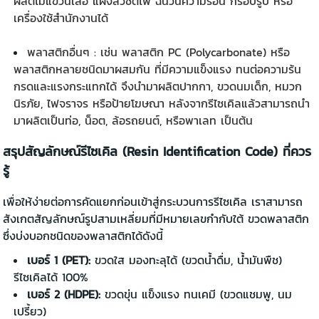
ผลิตไม้แขวนเสื้อ แผงสวิชต์ไฟ ฉนวนความร้อน กรอบรูป หรือ
เครื่องใช้สำนักงานได้
พลาสติกอื่นๆ : เช่น พลาสติก PC (Polycarbonate) หรือ
พลาสติกหลายชนิดมาผสมกัน ที่มีความแข็งแรง ทนต่อความร้น
กรดและแรงกระแทกได้ จึงนำมาผลิตปากกา, ขวดนมเด็ก, หมวก
นิรภัย, ไฟจราจร หรือป้ายโฆษณา หลังจากรีไซเคิลแล้วสามารถนำ
มาผลิตเป็นท่อ, น็อต, ล้อรถยนต์, หรือพาเลท เป็นต้น
สรุปสัญลักษณ์รีไซเคิล (Resin Identification Code) ที่ควร
รู้
เพื่อให้ง่ายต่อการคัดแยกก่อนเข้าสู่กระบวนการรีไซเคิล เราสามารถ
สังเกตสัญลักษณ์รูปสามเหลี่ยมที่มีหมายเลขกำกับใต้ ขวดพลาสติก
ซึ่งบ่งบอกชนิดของพลาสติกได้ดังนี้
เบอร์ 1 (PET):
ขวดใส มองทะลุได้ (ขวดน้ำดื่ม, น้ำมันพืช)
รีไซเคิลได้ 100%
เบอร์ 2 (HDPE):
ขวดขุ่น แข็งแรง ทนเคมี (ขวดแชมพู, นม
เปรี้ยว)