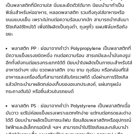
เป็นพลาสติกที่มีความใส นิ่มและยืดตัวได้มาก นิยมนำมาทำเป็น
ฟิล์มสำหรับห่ออาหาร, หลอดพลาสติก รวมถึงถุงใส่อาหารหรือ
ขนมแบบเย็น เพราะไม่ทนต่อความร้อนมากนัก สามารถนำกลับมา
รีไซเคิลใช้ใหม่ได้ เพื่อใช้ผลิตเป็นถุงดำ, ถุงหูหิ้ว แผนฟิล์มหรือถัง
ขยะ
พลาสติก PP : ย่อมาจากคำว่า Polypropylene เป็นพลาสติกที่
มีความแข็งแรงชนิดหนึ่ง ทนต่อความร้อน สารเคมีและน้ำมันคงรูป
อีกทั้งยังทนต่อแรงกระแทกได้ดี นิยมนำไปผลิตเป็นภาชนะสำหรับใส่
อาหารต่างๆ เช่น
ขวดพลาสติก
จาน ชาม ถุงร้อน หรือกล่องที่ใส่
อาหารและเครื่องดื่มที่สามารถใส่ไมโครเวฟได้ เมื่อผ่านการรีไซเคิล
แล้วมักจะนำมาผลิตกล่องเก็บของอเนกประสงค์, แผ่นกรุผนัง
กระถางต้นไม้ หรือชิ้นส่วนในรถยนต์
พลาสติก PS : ย่อมาจากคำว่า Polystyrene เป็นพลาสติกเนื้อ
มันวาว แต่ไม่ค่อยแข็งแรงเพราะแตกหักง่าย แต่ทนต่อกรดและด่าง
ได้ดี นิยมนำมาผลิตเป็นภาชนะโฟม ช้อนส้อมพลาสติกหรืออุปกรณ์
ไฟฟ้าและอิเล็กทรอนิกส์ ฯลฯ สามารถนำไปรีไซเคิลและกลับมานำ