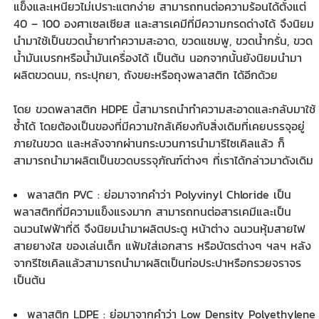
แข็งและเหนียวไม่เปราะแตกง่าย สามารถทนต่อความร้อนได้ตั้งแต่
40 – 100 องศาเซลเซียส และสารเคมีที่มีความกรดด่างได้ จึงนิยม
นำมาใช้เป็นขวดน้ำยาทำความสะอาด, ขวดแชมพู, ขวดน้ำกรั่น, ขวด
น้ำมันเบรกหรือน้ำมันเครื่องได้ เป็นต้น นอกจากนั้นยังนิยมนำมา
ผลิตขวดนม, กระปุกยา, ถังขยะหรือถุงพลาสติก ได้อีกด้วย
โดย
ขวดพลาสติก
HDPE นี้สามารถนำทำความสะอาดและกลับมาใช้
ซ้ำได้ โดยต้องเป็นของที่มีความใกล้เคียงกับสิ่งเดิมที่เคยบรรจุอยู่
ภายในขวด และหลังจากผ่านกระบวนการนำมารีไซเคิลแล้ว ก็
สามารถนำมาผลิตเป็นขวดบรรจุภัณฑ์ต่างๆ ที่เราได้กล่าวมาดังเดิม
พลาสติก PVC : ย่อมาจากคำว่า Polyvinyl Chloride เป็น
พลาสติกที่มีความแข็งแรงมาก สามารถทนต่อสารเคมีและเป็น
ฉนวนไฟฟ้าที่ดี จึงนิยมนำมาผลิตประตู หน้าต่าง ฉนวนหุ้มสายไฟ
สายยางใส ของเล่นเด็ก แฟ้มใส่เอกสาร หรือบัตรต่างๆ ฯลฯ หลัง
จากรีไซเคิลแล้วสามารถนำมาผลิตเป็นท่อประปาหรือกรวยจราจร
เป็นต้น
พลาสติก LDPE : ย่อมาจากคำว่า Low Density Polyethylene